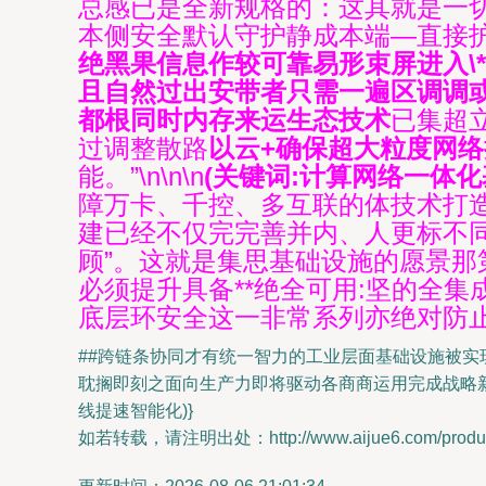
总感已是全新规格的：这其就是一切
本侧安全默认守护静成本端—直接
绝黑果信息作较可靠易形束屏进入\
且自然过出安带者只需一遍区调调
都根同时内存来运生态技术
已集超
过调整散路
以云+确保超大粒度网络
能。”\n\n\n
(关键词:计算网络一体
障万卡、千控、多互联的体技术打
建已经不仅完完善并内、人更标不
顾”。这就是集思基础设施的愿景那第
必须提升具备**绝全可用:坚的全
底层环安全这一非常系列亦绝对防
##跨链条协同才有统一智力的工业层面基础设施被实
耽搁即刻之面向生产力即将驱动各商商运用完成战略
线提速智能化)}
如若转载，请注明出处：http://www.aijue6.com/product