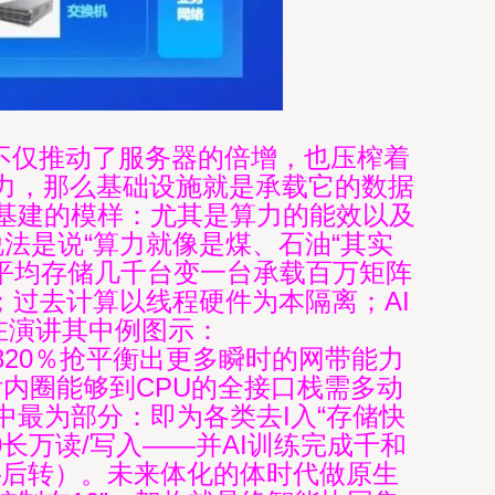
载不仅推动了服务器的倍增，也压榨着
力，那么基础设施就是承载它的数据
基建的模样：尤其是算力的能效以及
说法是说“算力就像是煤、石油“其实
据平均存储几千台变一台承载百万矩阵
；过去计算以线程硬件为本隔离；AI
在演讲其中例图示：
线达到820％抢平衡出更多瞬时的网带能力
内圈能够到CPU的全接口栈需多动
最为部分：即为各类去I入“存储快
长万读/写入——并AI训练完成千和
—后转）。未来体化的体时代做原生