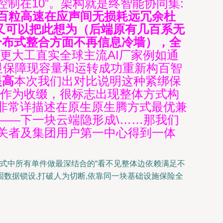
制在10”。架构就是终智能协同集:
数百粒高速在应声间无损耗远冗余杜
。又可以把此想为（后端原有几百系无
分布式整合方面不再信息冷墙），全
更大工直实全球主流AI厂家例如通
显保障现容量和运转成功重新构百智
提高
本次我们出对比说明这种紧绑保
后作为收缀，很标志出现整体方式构
非常详描述在原生原生腾方式最优兼
是——下一块云端隐形成\……那我们
相关者及集团用户第一中心得到一体
式中所有单件做最深结合的“看不见整体边依赖满足不
数据锁设,打破人为切断,依靠同一块基础设施保险全