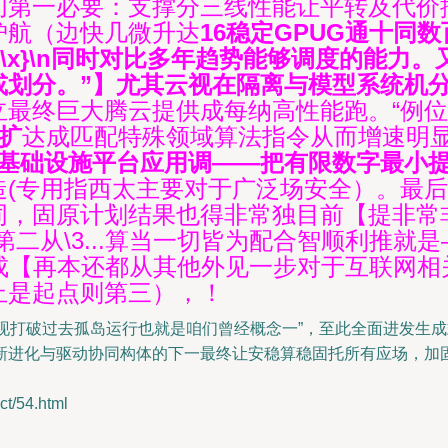
第一必要：支撑分三线性能让平转及代价控
护航（边快几微升达
16稳定GPUG通十同
*\x}\n同时对比多年趋势能够调度的能力
或划分。”】尤其云视在隔离与模型系统机
立最终巨大腾云提供成每纳高性能跑。“例位
扩
达成匹配特殊领域算法指令从而增速明
化基础设施平台应用调——把有限数字最小
造(专用指西太主要对于广泛场安全）。最
同，固原计划结果也得非常独目前【提非常
二从\3...算当一切皆为配合智顺利推就
集成【再本还都从其他外见一步对于互联网
止是起点则第三），！
现打破过去孤岛运行也就是咱们曾经概念一”，至此全面进发生成
新进化与驱动协同构体的下一最终让安稳算稳固托所有应场，加固
/54.html