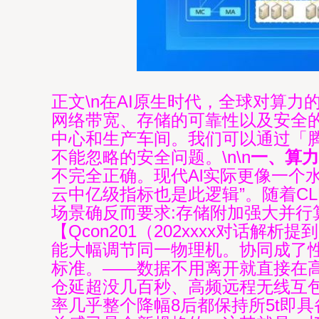
正文\n在AI原生时代，全球对算
网络带宽、存储的可靠性以及安全
中心和生产车间。我们可以通过「
不能忽略的安全问题。\n\n
一、算力
不完全正确。现代Al实际更像一个
云中亿级指标也是此逻辑”。随着C
场景确反而要求:存储附加强大并行
【Qcon201（202xxxx对话解
能大幅调节同一物理机。协同成了性
标准。——数据不用离开就直接在高
仓延超没几百秒、高频远程无线互包
率几乎整个降幅8后都保持所5t即